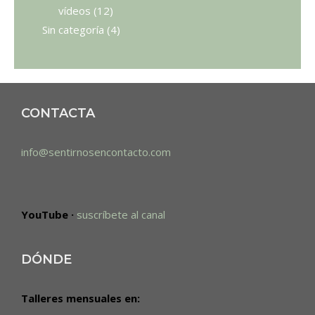
vídeos
(12)
Sin categoría
(4)
CONTACTA
info@sentirnosencontacto.com
YouTube ·
suscríbete al canal
DÓNDE
Talleres mensuales en: