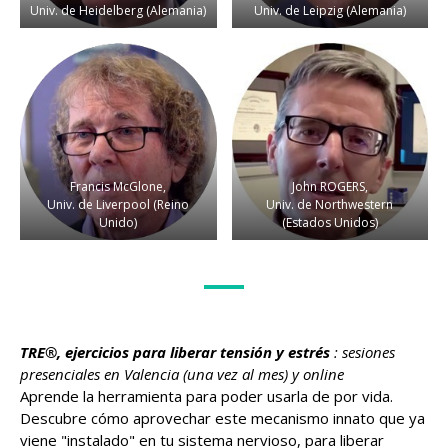
Univ. de Heidelberg (Alemania)
Univ. de Leipzig (Alemania)
Francis McGlone,
John ROGERS,
Univ. de Liverpool (Reino
Univ. de Northwestern
Unido)
(Estados Unidos)
TRE®, ejercicios para liberar tensión y estrés
: sesiones
presenciales en Valencia (una vez al mes) y online
Aprende la herramienta para poder usarla de por vida.
Descubre cómo aprovechar este mecanismo innato que ya
viene "instalado" en tu sistema nervioso, para liberar