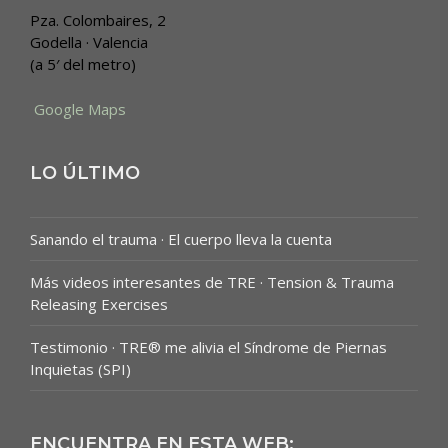
Pza. Colombaires, 2
Godella · Valencia
(a 5′ del metro)
Google Maps
LO ÚLTIMO
Sanando el trauma · El cuerpo lleva la cuenta
Más videos interesantes de TRE · Tension & Trauma
Releasing Exercises
Testimonio · TRE® me alivia el Síndrome de Piernas
Inquietas (SPI)
ENCUENTRA EN ESTA WEB: