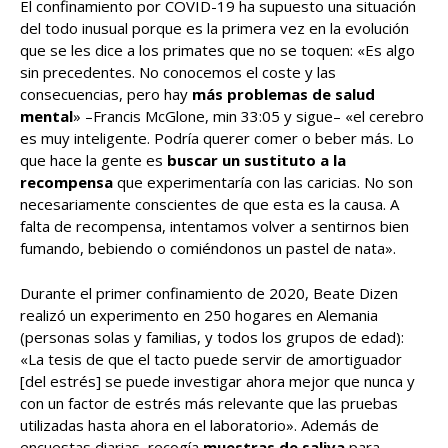
El confinamiento por COVID-19 ha supuesto una situación
del todo inusual porque es la primera vez en la evolución
que se les dice a los primates que no se toquen: «Es algo
sin precedentes. No conocemos el coste y las
consecuencias, pero hay
más problemas de salud
mental
» –Francis McGlone, min 33:05 y sigue– «el cerebro
es muy inteligente. Podría querer comer o beber más. Lo
que hace la gente es
buscar un sustituto a la
recompensa
que experimentaría con las caricias. No son
necesariamente conscientes de que esta es la causa. A
falta de recompensa, intentamos volver a sentirnos bien
fumando, bebiendo o comiéndonos un pastel de nata».
Durante el primer confinamiento de 2020, Beate Dizen
realizó un experimento en 250 hogares en Alemania
(personas solas y familias, y todos los grupos de edad):
«La tesis de que el tacto puede servir de amortiguador
[del estrés] se puede investigar ahora mejor que nunca y
con un factor de estrés más relevante que las pruebas
utilizadas hasta ahora en el laboratorio». Además de
encuestas diarias, recogía
muestras de saliva
para