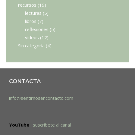
recursos
(19)
lecturas
(5)
libros
(7)
reflexiones
(5)
vídeos
(12)
Sin categoría
(4)
CONTACTA
info@sentirnosencontacto.com
YouTube ·
suscríbete al canal