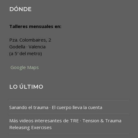
DÓNDE
Talleres mensuales en:
Pza. Colombaires, 2
Godella · Valencia
(a 5′ del metro)
Google Maps
LO ÚLTIMO
Sanando el trauma · El cuerpo lleva la cuenta
Más videos interesantes de TRE · Tension & Trauma
Releasing Exercises