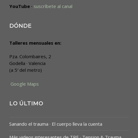
YouTube ·
suscríbete al canal
DÓNDE
Talleres mensuales en:
Pza. Colombaires, 2
Godella · Valencia
(a 5′ del metro)
Google Maps
LO ÚLTIMO
Sanando el trauma · El cuerpo lleva la cuenta
Más videos interesantes de TRE · Tension & Trauma