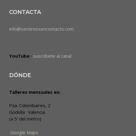
CONTACTA
info@sentirnosencontacto.com
YouTube ·
suscríbete al canal
DÓNDE
Talleres mensuales en:
Pza. Colombaires, 2
Godella · Valencia
(a 5′ del metro)
Google Maps