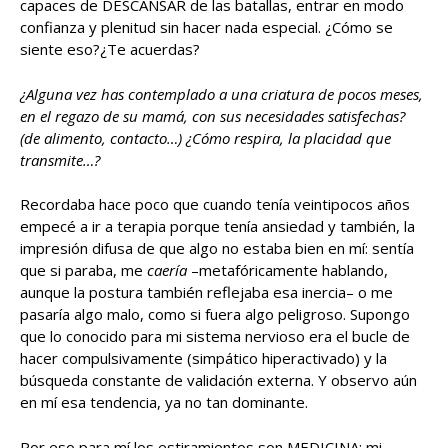
capaces de DESCANSAR de las batallas, entrar en modo
confianza y plenitud sin hacer nada especial. ¿Cómo se
siente eso?¿Te acuerdas?
¿Alguna vez has contemplado a una criatura de pocos meses,
en el regazo de su mamá, con sus necesidades satisfechas?
(de alimento, contacto…) ¿Cómo respira, la placidad que
transmite…?
Recordaba hace poco que cuando tenía veintipocos años
empecé a ir a terapia porque tenía ansiedad y también, la
impresión difusa de que algo no estaba bien en mí: sentía
que si paraba, me
caería
–metafóricamente hablando,
aunque la postura también reflejaba esa inercia– o me
pasaría algo malo, como si fuera algo peligroso. Supongo
que lo conocido para mi sistema nervioso era el bucle de
hacer compulsivamente (simpático hiperactivado) y la
búsqueda constante de validación externa. Y observo aún
en mí esa tendencia, ya no tan dominante.
Por eso para mí los estiramientos son MEDICINA: mi